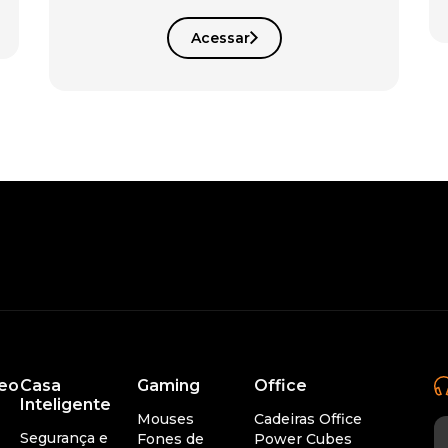
Acessar
deo
Casa
Gaming
Office
Inteligente
Mouses
Cadeiras Office
Segurança e
Fones de
Power Cubes