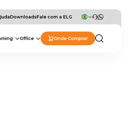
Ajuda
Downloads
Fale com a ELG
aming
Office
Onde Comprar
o e Vídeo
Ouvido
ptores