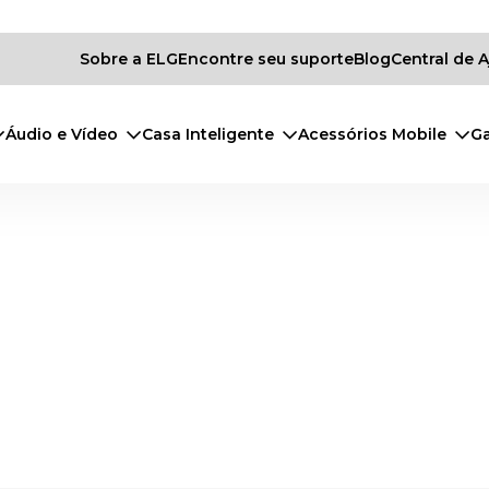
Sobre a ELG
Encontre seu suporte
Blog
Central de 
Áudio e Vídeo
Casa Inteligente
Acessórios Mobile
G
sa
Acessórios
Gaming
Office
Suportes
Áudi
teligente
Mobile
Mouses
Cadeiras Office
TV
Cabos
Fones de Ouvido
Power Cubes
Monitores
Antenas
Combos
Mousepads
Notebooks
Fones de 
ança e Monitoramento
Power Banks
Teclados
Projetores
nação
Carregadores
Acessórios
Video Wall
tividade
HUBs
Cadeiras
Conversores e Rece
ole de Acesso
Cabos
Forno e Micro-ondas
Kits Carregador + Cabo
Suportes Veiculares