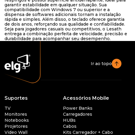
respingos e possui superfície antiderrapante, ideal para
Sobre a ELG
garantir estabilidade em qualquer situação. Sua
compatibilidade com Windows 7 ou superior e a
dispensa de softwares adicionais tornam a instalação
Produtos
rápida e simples. Além disso, o teclado oferece garantia
de dois anos, reforçando sua qualidade e confiabilidade.
Seja para jogadores casuais ou competitivos, o Lesath
Blog
entrega a combinação perfeita de velocidade, precisão e
durabilidade para acompanhar seu desempenho.
Central de Ajuda
Central de Downloads
Ir ao topo
Fale com a ELG
Suportes
Acessórios Mobile
Onde Comprar
TV
Power Banks
Monitores
Carregadores
Notebooks
HUBs
Projetores
Cabos
Video Wall
Kits Carregador + Cabo