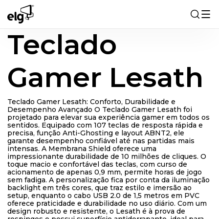
Teclado
Suportes
Gamer Lesath
Áudio e Vídeo
Casa Inteligente
Teclado Gamer Lesath: Conforto, Durabilidade e
Desempenho Avançado O Teclado Gamer Lesath foi
projetado para elevar sua experiência gamer em todos os
Acessórios Mobile
sentidos. Equipado com 107 teclas de resposta rápida e
precisa, função Anti-Ghosting e layout ABNT2, ele
garante desempenho confiável até nas partidas mais
Gaming
intensas. A Membrana Shield oferece uma
impressionante durabilidade de 10 milhões de cliques. O
toque macio e confortável das teclas, com curso de
Office
acionamento de apenas 0,9 mm, permite horas de jogo
sem fadiga. A personalização fica por conta da iluminação
backlight em três cores, que traz estilo e imersão ao
setup, enquanto o cabo USB 2.0 de 1,5 metros em PVC
oferece praticidade e durabilidade no uso diário. Com um
design robusto e resistente, o Lesath é à prova de